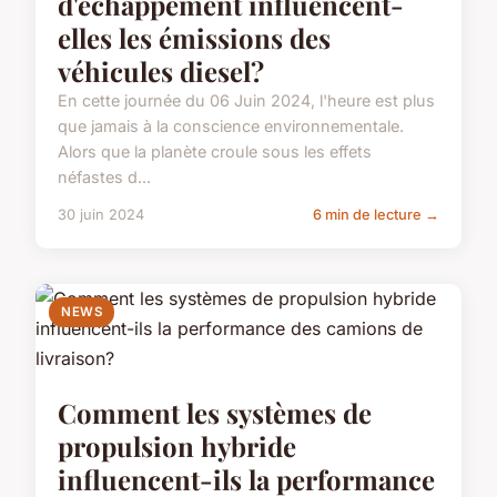
d'échappement influencent-
elles les émissions des
véhicules diesel?
En cette journée du 06 Juin 2024, l'heure est plus
que jamais à la conscience environnementale.
Alors que la planète croule sous les effets
néfastes d...
30 juin 2024
6 min de lecture →
NEWS
Comment les systèmes de
propulsion hybride
influencent-ils la performance