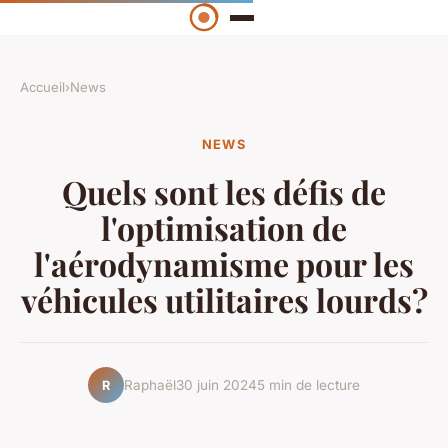
Accueil
›
News
NEWS
Quels sont les défis de
l'optimisation de
l'aérodynamisme pour les
véhicules utilitaires lourds?
Raphaël
30 juin 2024
5 min de lecture
R