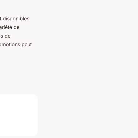
t disponibles
ariété de
rs de
promotions peut