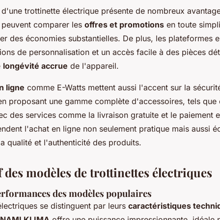
t d'une trottinette électrique présente de nombreux avantag
peuvent comparer les
offres et promotions
en toute simpli
er des économies substantielles. De plus, les plateformes en
ions de personnalisation et un accès facile à des pièces dé
e
longévité accrue
de l'appareil.
n ligne
comme E-Watts mettent aussi l'accent sur la sécurité
s en proposant une gamme complète d'accessoires, tels que
ec des services comme la livraison gratuite et le paiement e
endent l'achat en ligne non seulement pratique mais aussi 
a qualité et l'authenticité des produits.
des modèles de trottinettes électriques
erformances des modèles populaires
 électriques se distinguent par leurs
caractéristiques techn
NAMI KLIMA
offre une puissance impressionnante, idéale p