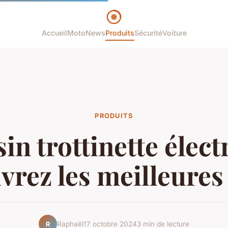
Accueil
Moto
News
Produits
Sécurité
Voiture
PRODUITS
n trottinette élect
vrez les meilleures 
Raphaël
17 octobre 2024
3 min de lecture
R