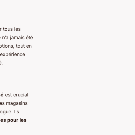
r tous les
 n’a jamais été
tions, tout en
 expérience
é.
sé
est crucial
 Les magasins
ogue. Ils
tes pour les