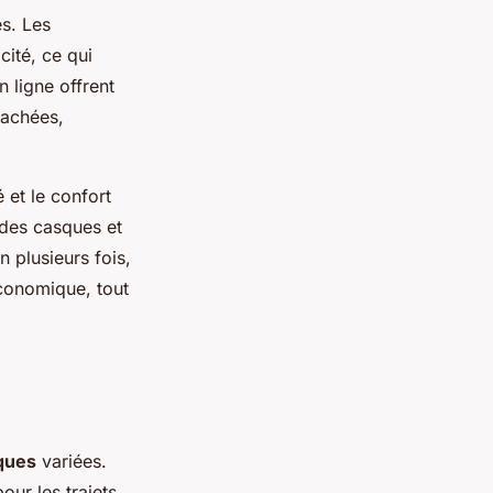
es. Les
cité, ce qui
 ligne offrent
tachées,
 et le confort
 des casques et
n plusieurs fois,
économique, tout
iques
variées.
our les trajets