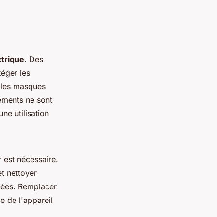
ctrique
. Des
éger les
t les masques
léments ne sont
ne utilisation
r est nécessaire.
et nettoyer
dées. Remplacer
e de l'appareil