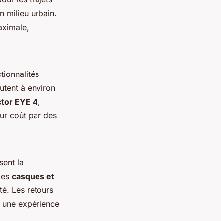
n milieu urbain.
aximale,
tionnalités
utent à environ
ctor EYE 4
,
ur coût par des
sent la
 les
casques et
té. Les retours
r une expérience