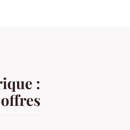
rique :
offres