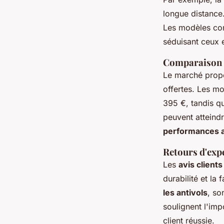
longue distance.
Les modèles c
séduisant ceux 
Comparaison d
Le marché propo
offertes. Les 
395 €, tandis qu
peuvent atteind
performances 
Retours d'expé
Les
avis clients
durabilité et la 
les antivols
, so
soulignent l'imp
client réussie.