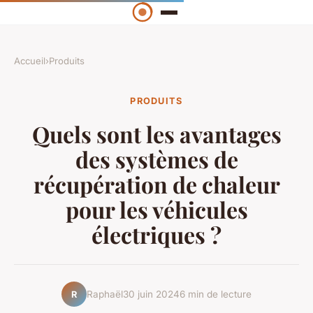
Accueil
›
Produits
PRODUITS
Quels sont les avantages
des systèmes de
récupération de chaleur
pour les véhicules
électriques ?
Raphaël
30 juin 2024
6 min de lecture
R