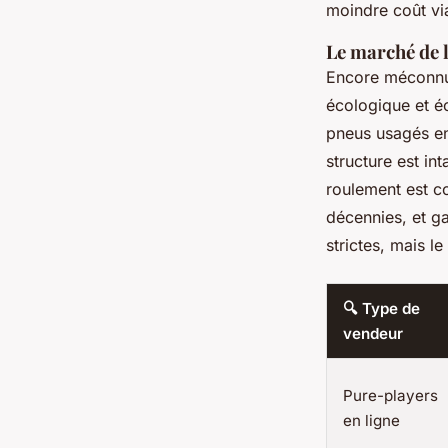
moindre coût vi
Le marché de 
Encore méconnu,
écologique et é
pneus usagés en 
structure est in
roulement est co
décennies, et ga
strictes, mais le 
🔍 Type de
vendeur
Pure-players
en ligne