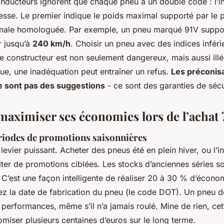
ducteurs ignorent que chaque pneu a un double code : l’i
itesse. Le premier indique le poids maximal supporté par le 
male homologuée. Par exemple, un pneu marqué 91V suppor
r jusqu’à
240 km/h
. Choisir un pneu avec des indices inféri
e constructeur est non seulement dangereux, mais aussi illé
ue, une inadéquation peut entraîner un refus.
Les préconis
e sont pas des suggestions
- ce sont des garanties de sécu
ximiser ses économies lors de l’achat 
ériodes de promotions saisonnières
 levier puissant. Acheter des pneus été en plein hiver, ou l’
ter de promotions ciblées. Les stocks d’anciennes séries s
. C’est une façon intelligente de réaliser 20 à 30 % d’écono
fiez la date de fabrication du pneu (le code DOT). Un pneu d
performances, même s’il n’a jamais roulé. Mine de rien, cet
miser plusieurs centaines d’euros sur le long terme.