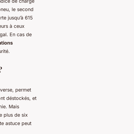
ndice de charge
pneu, le second
te jusqu’à 615
eurs à ceux
gal. En cas de
ations
rité.
?
inverse, permet
ont déstockés, et
mie. Mais
e plus de six
te astuce peut