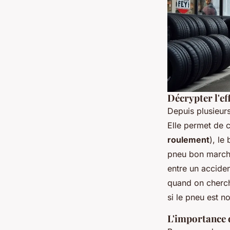
Décrypter l'ef
Depuis plusieurs
Elle permet de c
roulement
), le
pneu bon marché
entre un acciden
quand on cherch
si le pneu est no
L'importance d