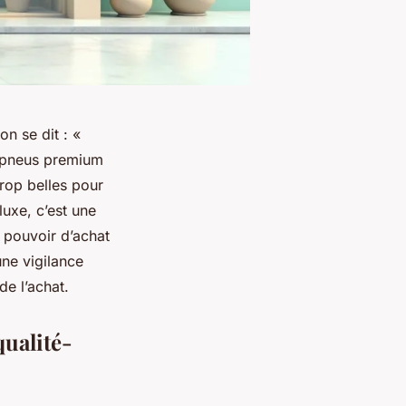
on se dit : «
s pneus premium
trop belles pour
luxe, c’est une
 pouvoir d’achat
une vigilance
e l’achat.
qualité-