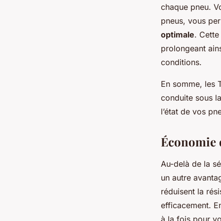
chaque pneu. Vo
pneus, vous per
optimale
. Cette
prolongeant ain
conditions.
En somme, les TP
conduite sous la
l’état de vos pn
Économie d
Au-delà de la sé
un autre avantage
réduisent la rés
efficacement. E
à la fois pour v