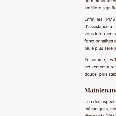
permettant de vo
améliore signif
Enfin, les TPMS
d'assistance à l
vous informent 
fonctionnalités 
pluie plus serei
En somme, les T
activement à ren
douce, plus sta
Maintenanc
L’un des aspects
mécaniques, not