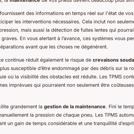
S, la
maintenance
de vos pneus devient beaucoup plus simp
ournissent des informations en temps réel sur l'état de vo
iciper les interventions nécessaires. Cela inclut non seulem
ression, mais aussi la détection de fuites lentes qui pourra
 graves. En vous alertant à l’avance, ces systèmes vous pe
 réparations avant que les choses ne dégénèrent.
ce continue réduit également le risque de
crevaisons souda
plus susceptible d’être endommagé par des débris sur la ro
uie où la visibilité des obstacles est réduite. Les TPMS contr
nnes imprévues qui pourraient non seulement être coûteuses
cilite grandement la
gestion de la maintenance
. Fini le te
 manuellement la pression de chaque pneu. Les TPMS automa
ant un gain de temps considérable et une tranquillité d’espri