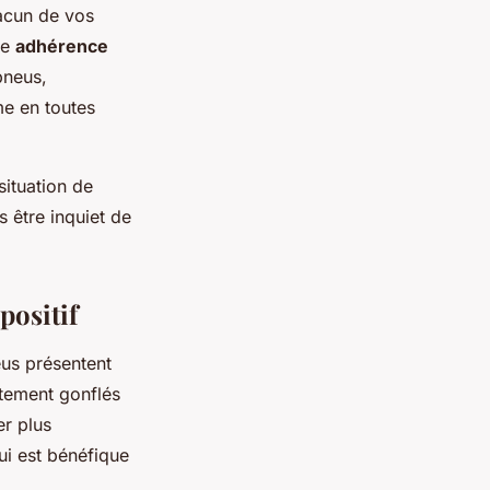
hacun de vos
ne
adhérence
pneus,
me en toutes
situation de
s être inquiet de
positif
eus présentent
tement gonflés
er plus
i est bénéfique