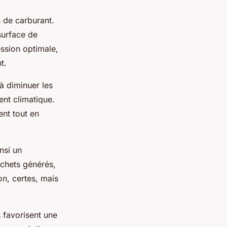
 de carburant.
surface de
ession optimale,
t.
à diminuer les
ent climatique.
ent tout en
insi un
chets générés,
on, certes, mais
s favorisent une