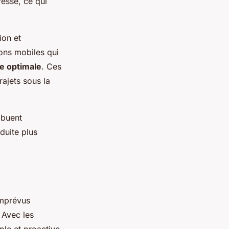
ressé, ce qui
ion et
ions mobiles qui
e optimale
. Ces
rajets sous la
ibuent
duite plus
imprévus
 Avec les