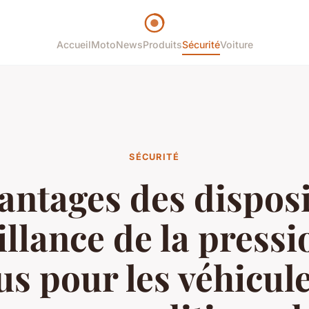
Accueil
Moto
News
Produits
Sécurité
Voiture
SÉCURITÉ
antages des disposi
illance de la pressi
s pour les véhicul