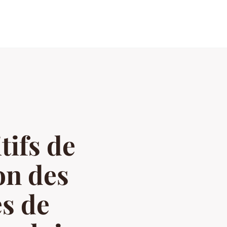
tifs de
on des
es de