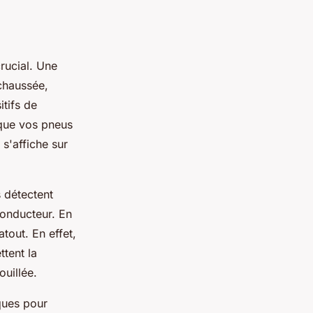
rucial. Une
chaussée,
itifs de
 que vos pneus
 s'affiche sur
 détectent
conducteur. En
atout. En effet,
tent la
uillée.
ques pour