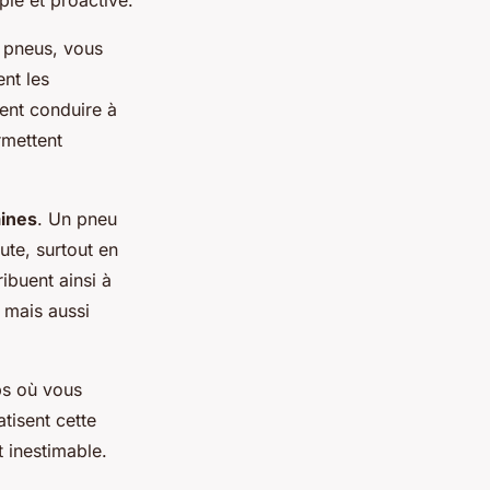
le et proactive.
s pneus, vous
ent les
ient conduire à
rmettent
ines
. Un pneu
ute, surtout en
ibuent ainsi à
 mais aussi
mps où vous
tisent cette
t inestimable.