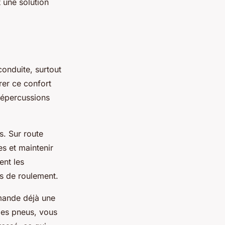
 une solution
conduite, surtout
rer ce confort
répercussions
. Sur route
es et maintenir
ent les
ts de roulement.
emande déjà une
 des pneus, vous