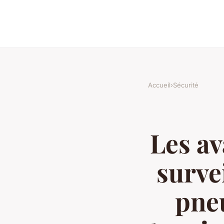
Accueil
›
Sécurité
Les av
surve
pneu