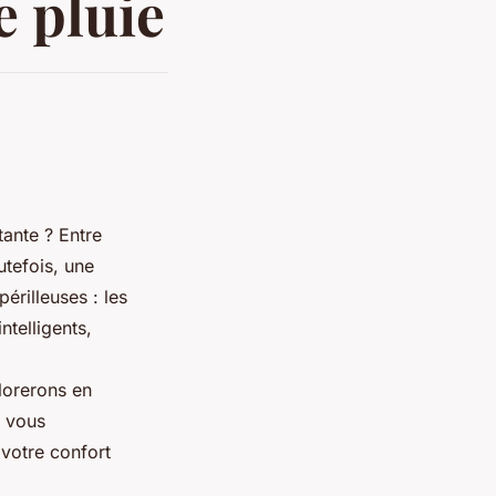
e pluie
tante ? Entre
utefois, une
rilleuses : les
ntelligents,
plorerons en
, vous
votre confort